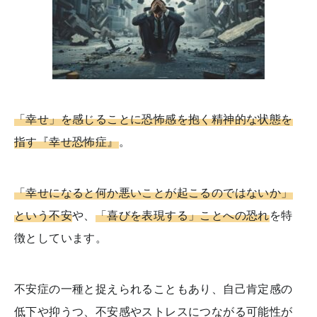
「幸せ」を感じることに恐怖感を抱く精神的な状態を
指す『幸せ恐怖症』
。
「幸せになると何か悪いことが起こるのではないか」
という不安
や、
「喜びを表現する」ことへの恐れ
を特
徴としています。
不安症の一種と捉えられることもあり、自己肯定感の
低下や抑うつ、不安感やストレスにつながる可能性が