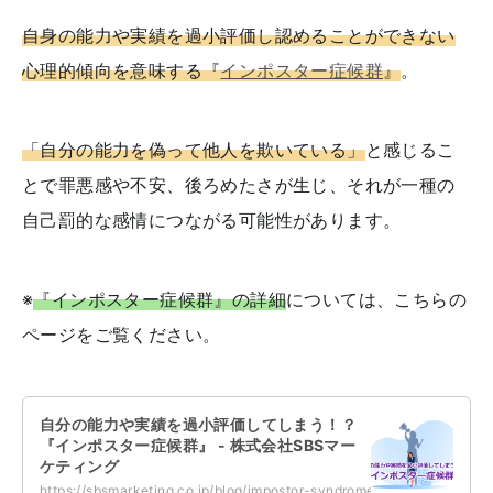
自身の能力や実績を過小評価し認めることができない
心理的傾向を意味する『
インポスター症候群
』
。
「自分の能力を偽って他人を欺いている」
と感じるこ
とで罪悪感や不安、後ろめたさが生じ、それが一種の
自己罰的な感情につながる可能性があります。
※
『インポスター症候群』の詳細
については、こちらの
ページをご覧ください。
自分の能力や実績を過小評価してしまう！？
『インポスター症候群』 - 株式会社SBSマー
ケティング
https://sbsmarketing.co.jp/blog/impostor-syndrome-2024-06/