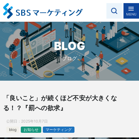
BLOG
ブログ
「良いこと」が続くほど不安が大きくな
る！？『罰への欲求』
公開日：
2025年10月7日
blog
お知らせ
マーケティング