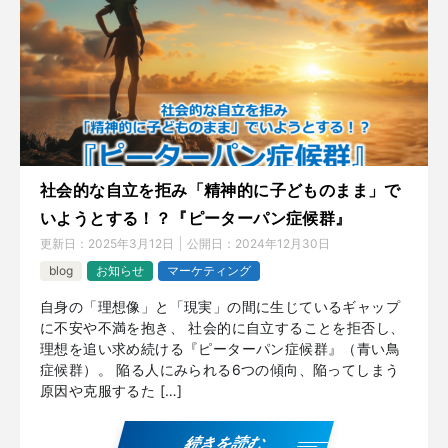
社会的な自立を拒み「精神的に子どものまま」で
いようとする！？『ピーターパン症候群』
更新日：
2025年3月12日
公開日：
2024年12月30日
blog
お知らせ
マーケティング
自身の「理想像」と「現実」の間に生じているギャップ
に不安や不満を抱き、 社会的に自立することを拒否し、
理想を追い求め続ける『ピーターパン症候群』（青い鳥
症候群）。 陥る人にみられる6つの傾向、陥ってしまう
原因や克服するた […]
続きを読む