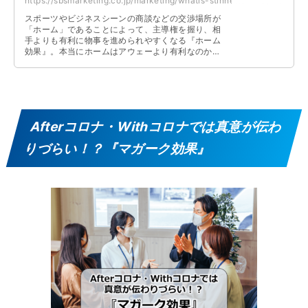
https://sbsmarketing.co.jp/marketing/whatis-stinnetts-three-principles-2023-09/
スポーツやビジネスシーンの商談などの交渉場所が
「ホーム」であることによって、主導権を握り、相
手よりも有利に物事を進められやすくなる『ホーム
効果』。本当にホームはアウェーより有利なのか、
ビジネスシーンにおけるホームとアウェーについて
解説しています。
Afterコロナ・Withコロナでは真意が伝わ
りづらい！？『マガーク効果』