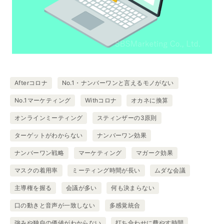
Afterコロナ
No.1・ナンバーワンと言えるモノがない
No.1マーケティング
Withコロナ
オカネに換算
オンラインミーティング
スティンザーの3原則
ターゲットがわからない
ナンバーワン効果
ナンバーワン戦略
マーケティング
マガーク効果
マスクの着用率
ミーティング時間が長い
ムダな会議
主導権を握る
会議が多い
何も決まらない
口の動きと音声が一致しない
多感覚統合
強みや独自の価値がわからない
打ち合わせに費やす時間