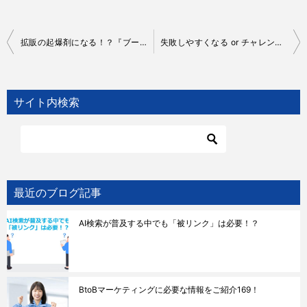
投
拡販の起爆剤になる！？『ブーム』『流行』『バズる』現象
失敗しやすくなる or チャレンジ精神が高まる！？『希望的観測』
稿
ナ
サイト内検索
ビ
ゲ
ー
シ
ョ
最近のブログ記事
ン
AI検索が普及する中でも「被リンク」は必要！？
BtoBマーケティングに必要な情報をご紹介169！