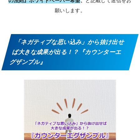
の法則』ホワイトペーパー希望
、
と記載して送信をお
願いします。
「ネガティブな思い込み」から抜け出せ
ば大きな成果が出る！？『カウンターエ
グザンプル』