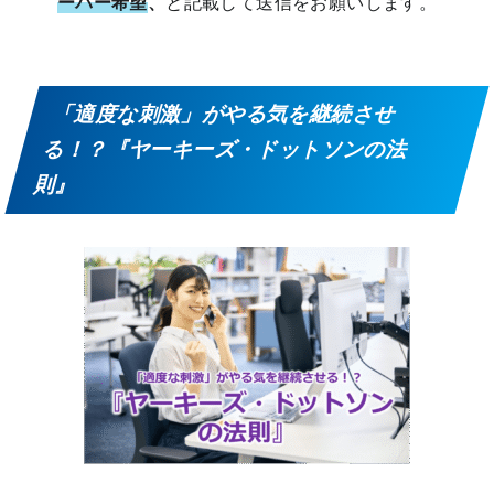
ーパー希望
、
と記載して送信をお願いします。
「適度な刺激」がやる気を継続させ
る！？『ヤーキーズ・ドットソンの法
則』