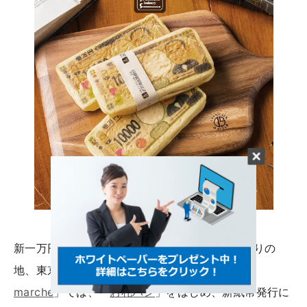
新一万円札の肖像に採用された渋沢 栄一のゆかりの
地、東京都北区にある「
渋沢逸品館 TSUNAGU
marche
」では、「
お札パン
」をはじめ、新紙幣発行に