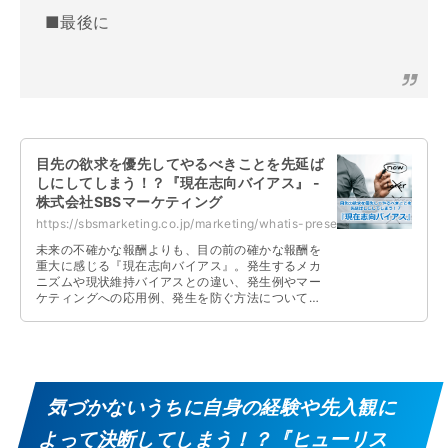
■最後に
目先の欲求を優先してやるべきことを先延ば
しにしてしまう！？『現在志向バイアス』 -
株式会社SBSマーケティング
https://sbsmarketing.co.jp/marketing/whatis-present-bias-2023-07/
未来の不確かな報酬よりも、目の前の確かな報酬を
重大に感じる『現在志向バイアス』。発生するメカ
ニズムや現状維持バイアスとの違い、発生例やマー
ケティングへの応用例、発生を防ぐ方法について解
説しています。
気づかないうちに自身の経験や先入観に
よって決断してしまう！？『ヒューリス