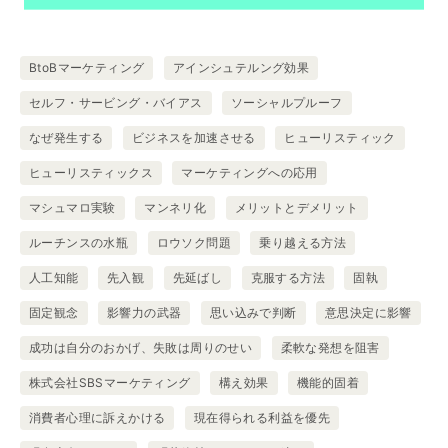
BtoBマーケティング
アインシュテルング効果
セルフ・サービング・バイアス
ソーシャルプルーフ
なぜ発生する
ビジネスを加速させる
ヒューリスティック
ヒューリスティックス
マーケティングへの応用
マシュマロ実験
マンネリ化
メリットとデメリット
ルーチンスの水瓶
ロウソク問題
乗り越える方法
人工知能
先入観
先延ばし
克服する方法
固執
固定観念
影響力の武器
思い込みで判断
意思決定に影響
成功は自分のおかげ、失敗は周りのせい
柔軟な発想を阻害
株式会社SBSマーケティング
構え効果
機能的固着
消費者心理に訴えかける
現在得られる利益を優先