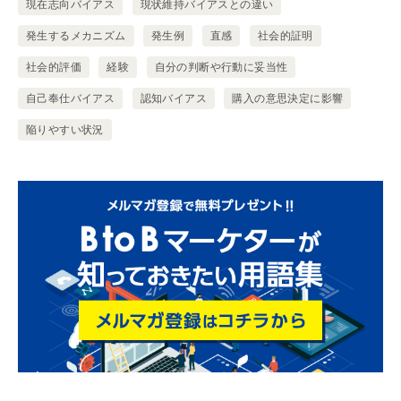
現在志向バイアス
現状維持バイアスとの違い
発生するメカニズム
発生例
直感
社会的証明
社会的評価
経験
自分の判断や行動に妥当性
自己奉仕バイアス
認知バイアス
購入の意思決定に影響
陥りやすい状況