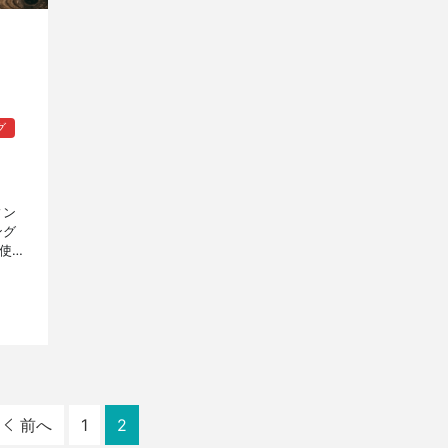
グ
ィン
ング
使う
ログ
前へ
1
2