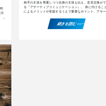
相手の主張を尊重しつつ自身の主張も伝え、意見交換が
る『アサーティブコミュニケーション』。 身に付けるこ
明
によるメリットや実践するうえで重要なポイント、アサ
提示
ョントレーニングやビジネスシーンの具体例などについ
。 メ
説し […]
ーム
続きを読む