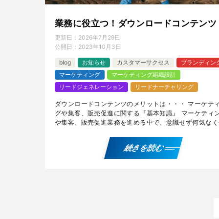
業務に役立つ！ダウンロードコンテンツ
更新日：
2026年7月29日
公開日：
2023年10月3日
blog
お知らせ
カスタマーサクセス
ブランディン
マーケティング
マーケティング組織設計
リードジェネレーション
リードナーチャリング
ダウンロードコンテンツのメリットは・・・ マーケテ
グや集客、販売促進に関する『基本知識』 マーケティ
や集客、販売促進業務を進める中で、意識せず何気なく
ことの多い用語や、知っておきたい基本知識に関するブ
記事 […]
続きを読む