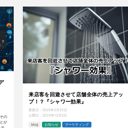
デ
来店客を回遊させて店舗全体の売上アッ
プ！？『シャワー効果』
更新日：
2025年2月23日
公開日：
2023年12月5日
その
とが
blog
お知らせ
マーケティング
ンテ