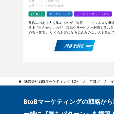
更新日：
2022年9月27日
公開日：
2022年4月20日
お知らせ
マーケティング
リードジェネレーション
見込みのある人を集めるのが『集客』！ ビジネスを継
る上で欠かせないのが、商品やサービスを利用するお客
める＝集客。 いくらお客になる見込みのない人を集め
売上にはなりません。 単なる「人集め」ではない『集
なら […]
続きを読む
株式会社SBSマーケティング
TOP
ブログ
BtoBマーケティングの
戦略から
一緒に『勝ちパターン』を構築