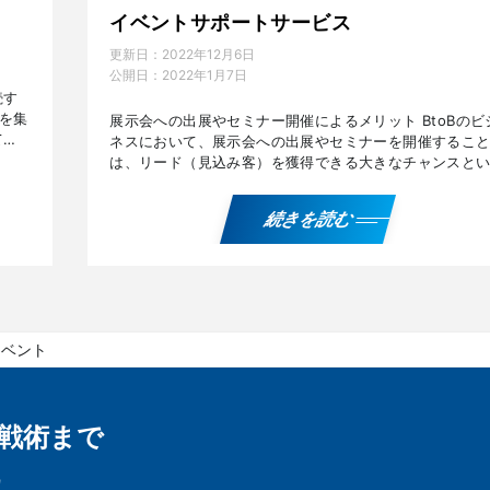
イベントサポートサービス
更新日：
2022年12月6日
公開日：
2022年1月7日
続す
を集
展示会への出展やセミナー開催によるメリット BtoBのビ
ても
ネスにおいて、展示会への出展やセミナーを開催するこ
客』
は、リード（見込み客）を獲得できる大きなチャンスと
ます。 主なメリットは下記の通りです。 自社や商品、サ
[…]
続きを読む
イベント
戦術まで
！