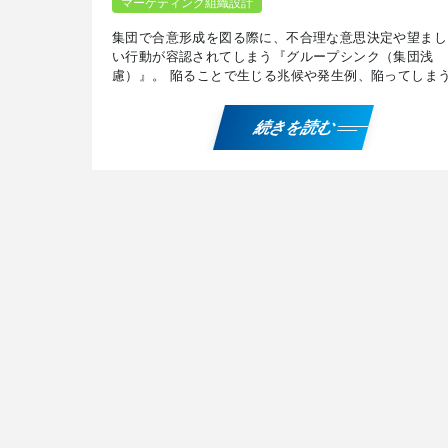
マーケティング組織設計
集団で合意形成を図る際に、不合理な意思決定や望まし
い行動が容認されてしまう『グループシンク（集団浅
慮）』。 陥ることで生じる兆候や発生例、陥ってしま
因と対策、マーケティング施策への応用例などについて
しています […]
続きを読む