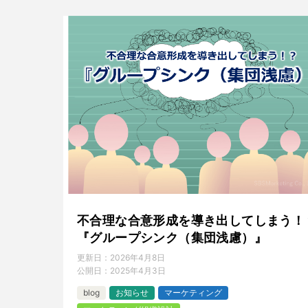
不合理な合意形成を導き出してしまう！
『グループシンク（集団浅慮）』
更新日：
2026年4月8日
公開日：
2025年4月3日
blog
お知らせ
マーケティング