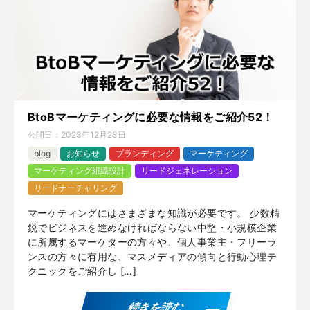
BtoBマーケティングに必要な情報をご紹介52！
公開日：
2023年12月23日
blog
お知らせ
ブランディング
マーケティング
マーケティング組織設計
リードジェネレーション
リードナーチャリング
マーケティングにはさまざまな知識が必要です。 少数精
鋭でビジネスを進めなければならない中堅・小規模企業
に所属するマーケターの方々や、個人事業主・フリーラ
ンスの方々に有用な、マスメディアの傾向と行動心理テ
クニックをご紹介し […]
続きを読む