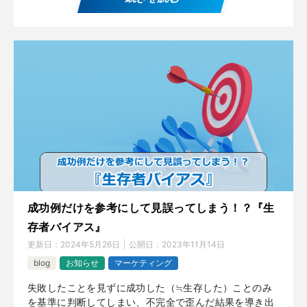
成功例だけを参考にして見誤ってしまう！？『生
存者バイアス』
更新日：
2024年5月26日
公開日：
2023年11月14日
blog
お知らせ
マーケティング
失敗したことを見ずに成功した（≒生存した）ことのみ
を基準に判断してしまい、不完全で歪んだ結果を導き出