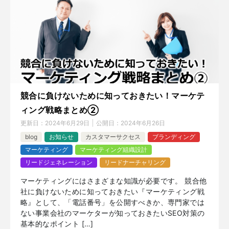
競合に負けないために知っておきたい！マーケテ
ィング戦略まとめ②
更新日：
2024年6月29日
公開日：
2024年6月26日
blog
お知らせ
カスタマーサクセス
ブランディング
マーケティング
マーケティング組織設計
リードジェネレーション
リードナーチャリング
マーケティングにはさまざまな知識が必要です。 競合他
社に負けないために知っておきたい『マーケティング戦
略』として、「電話番号」を公開すべきか、専門家では
ない事業会社のマーケターが知っておきたいSEO対策の
基本的なポイント […]