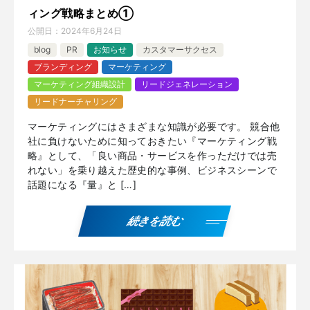
ィング戦略まとめ①
公開日：
2024年6月24日
blog
PR
お知らせ
カスタマーサクセス
ブランディング
マーケティング
マーケティング組織設計
リードジェネレーション
リードナーチャリング
マーケティングにはさまざまな知識が必要です。 競合他
社に負けないために知っておきたい『マーケティング戦
略』として、「良い商品・サービスを作っただけでは売
れない」を乗り越えた歴史的な事例、ビジネスシーンで
話題になる『量』と […]
続きを読む