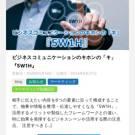
ビジネスコミュニケーションのキホンの「キ」
『5W1H』
更新日：
2026年5月19日
公開日：
2024年8月27日
blog
お知らせ
マーケティング
マーケティング組織設計
相手に伝えたい内容を6つの要素に沿って構成すること
で、物事や情報を整理・伝達しやすくなる『5W1H』。
活用するメリットや類似したフレームワークとの違い、
特に効果を発揮するビジネスシーンや活用する際の注意
点、 注意すべき […]