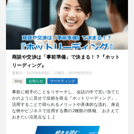
商談や交渉は「事前準備」で決まる！？『ホット
リーディング』
更新日：
2025年8月6日
公開日：
2025年8月5日
blog
お知らせ
マーケティング
事前に相手のことをリサーチし、会話の中で言い当てた
かのように見せて信頼を得る『ホットリーディング』。
活用することで得られるメリットや具体的な流れ、身近
な例やビジネスで活用する際の2種類の情報、 おさえて
おきたい注意点な […]
続きを読む