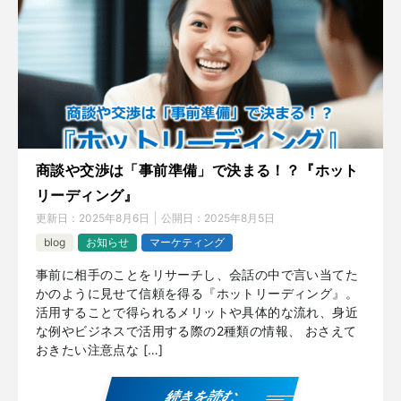
商談や交渉は「事前準備」で決まる！？『ホット
リーディング』
更新日：
2025年8月6日
公開日：
2025年8月5日
blog
お知らせ
マーケティング
事前に相手のことをリサーチし、会話の中で言い当てた
かのように見せて信頼を得る『ホットリーディング』。
活用することで得られるメリットや具体的な流れ、身近
な例やビジネスで活用する際の2種類の情報、 おさえて
おきたい注意点な […]
続きを読む