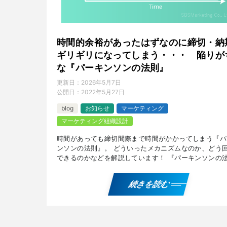
時間的余裕があったはずなのに締切・納
ギリギリになってしまう・・・ 陥りが
な『パーキンソンの法則』
更新日：
2026年5月7日
公開日：
2022年5月27日
blog
お知らせ
マーケティング
マーケティング組織設計
時間があっても締切間際まで時間がかかってしまう『パ
ンソンの法則』。 どういったメカニズムなのか、どう
できるのかなどを解説しています！ 『パーキンソンの
則』を解説したPDFデータを無料でプレゼント！ ご希
方は […]
続きを読む