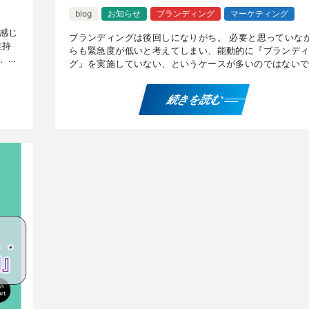
blog
お知らせ
ブランディング
マーケティング
感じ
ブランディングは後回しになりがち。 必要と思っていな
維持
らも緊急度が低いと考えてしまい、能動的に『ブランデ
、発
グ』を実施していない、というケースが多いのではない
イア
ょうか。 確かにブランディングには遅効性という特徴が
りま […]
続きを読む