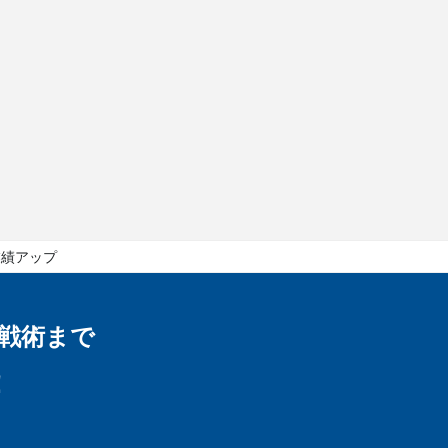
業績アップ
戦術まで
！