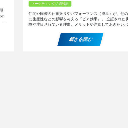
マーケティング組織設計
明
仲間や同僚の仕事振りやパフォーマンス（成果）が、他
提示
に生産性などの影響を与える『ピア効果』。 立証された
。 メ
験や注目されている理由、メリットや注意しておきたい
ーム
ントなどについて解説しています。 『ピア効果』を解説
たP […]
続きを読む