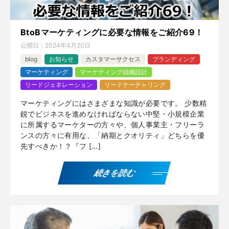
BtoBマーケティングに必要な情報をご紹介69！
公開日：
2024年4月20日
blog
お知らせ
カスタマーサクセス
ブランディング
マーケティング
マーケティング組織設計
リードジェネレーション
リードナーチャリング
マーケティングにはさまざまな知識が必要です。 少数精
鋭でビジネスを進めなければならない中堅・小規模企業
に所属するマーケターの方々や、個人事業主・フリーラ
ンスの方々に有用な、「納期とクオリティ」どちらを優
先すべきか！？『フ […]
続きを読む