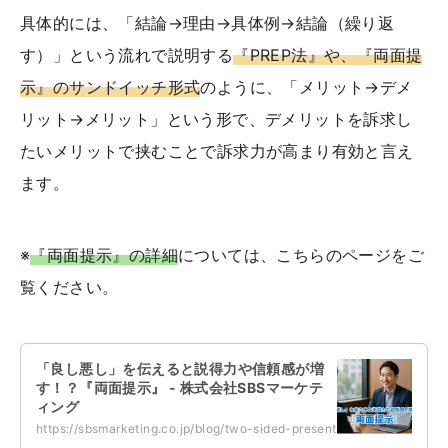
具体的には、「結論→理由→具体例→結論（繰り返
す）」という流れで説明する
『PREP法』や、『両面提
示』のサンドイッチ形式
のように、「メリット→デメ
リット→メリット」という形で、デメリットを訴求し
たいメリットで挟むことで訴求力が高まり有効と言え
ます。
※
『両面提示』の詳細
については、こちらのページをご
覧ください。
「良し悪し」を伝えると説得力や信頼感が増
す！？『両面提示』 - 株式会社SBSマーケテ
ィング
https://sbsmarketing.co.jp/blog/two-sided-presentation-2025-07/