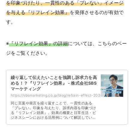
を印象づけたり、一貫性のある「ブレない」イメージ
を与える『リフレイン効果』
を発揮させるのが有効で
す。
※
『リフレイン効果』の詳細
については、こちらのペー
ジをご覧ください。
繰り返して伝えたいことを強調し訴求力を高
める！？『リフレイン効果』 - 株式会社SBS
マーケティング
https://sbsmarketing.co.jp/blog/refrain-effect-2024-11/
同じ言葉や発言を繰り返すことで、一貫性のある
「ブレない」印象を与えたり、訴求内容を印象づけ
る『リフレイン効果』。効果の概要と日常生活・ビ
ジネスシーンにおける活用例について解説していま
す。