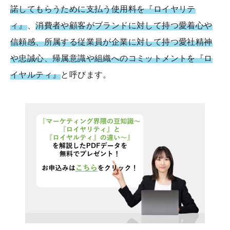
諾してもらうために支払う使用料を『ロイヤリテ
ィ』
、
消費者や顧客がブランドに対して持つ愛着心や
信頼感、所属する従業員が企業に対して持つ愛社精神
や忠誠心、帰属意識や組織へのコミットメントを『ロ
イヤルティ』
と呼びます。