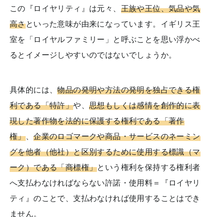
この『ロイヤリティ』は元々、
王族や王位、気品や気
高さ
といった意味が由来になっています。イギリス王
室を「ロイヤルファミリー」と呼ぶことを思い浮かべ
るとイメージしやすいのではないでしょうか。
具体的には、
物品の発明や方法の発明を独占できる権
利である「特許」
や、
思想もしくは感情を創作的に表
現した著作物を法的に保護する権利である「著作
権」
、
企業のロゴマークや商品・サービスのネーミン
グを他者（他社）と区別するために使用する標識（マ
ーク）である「商標権」
という権利を保持する権利者
へ支払わなければならない許諾・使用料＝『ロイヤリ
ティ』のことで、支払わなければ使用することはでき
ません。