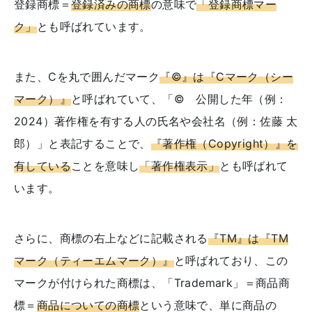
登録商標＝
登録済みの商標
の意味で
「登録商標マー
ク」
とも呼ばれています。
また、Cを丸で囲んだマーク
『©』は『Cマーク（シー
マーク）』
と呼ばれていて、「© 公開した年（例：
2024）著作権を有する人の氏名や会社名（例：佐藤 太
郎）」と表記することで、
『著作権（Copyright）』を
有している
ことを意味し
「著作権表示」
とも呼ばれて
います。
さらに、商標の右上などに記載される
『TM』は『TM
マーク（ティーエムマーク）』
と呼ばれており、この
マークが付けられた商標は、「Trademark」＝商品商
標＝
商品についての商標
という意味で、単に商品の