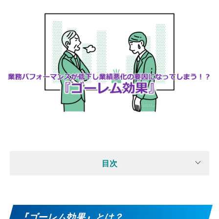
目次
『ゴーレム効果』とは？