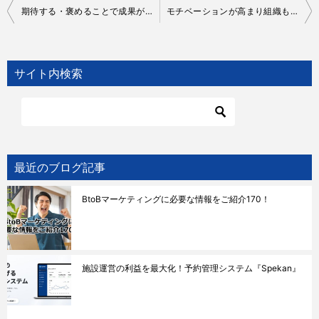
投
期待する・褒めることで成果が高まる！？『ピグマリオン効果』
モチベーションが高まり組織も活性化する！？『ホーソン効果』
稿
ナ
サイト内検索
ビ
ゲ
ー
シ
ョ
最近のブログ記事
ン
BtoBマーケティングに必要な情報をご紹介170！
施設運営の利益を最大化！予約管理システム『Spekan』