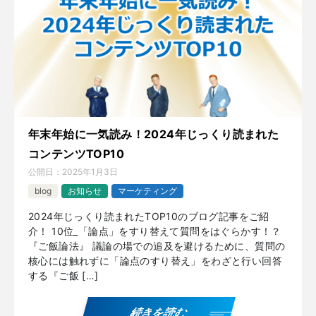
年末年始に一気読み！2024年じっくり読まれた
コンテンツTOP10
公開日：
2025年1月3日
blog
お知らせ
マーケティング
2024年じっくり読まれたTOP10のブログ記事をご紹
介！ 10位_「論点」をすり替えて質問をはぐらかす！？
『ご飯論法』 議論の場での追及を避けるために、質問の
核心には触れずに「論点のすり替え」をわざと行い回答
する『ご飯 […]
続きを読む