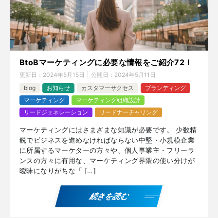
BtoBマーケティングに必要な情報をご紹介72！
更新日：
2024年5月15日
公開日：
2024年5月11日
blog
お知らせ
カスタマーサクセス
ブランディング
マーケティング
マーケティング組織設計
リードジェネレーション
リードナーチャリング
マーケティングにはさまざまな知識が必要です。 少数精
鋭でビジネスを進めなければならない中堅・小規模企業
に所属するマーケターの方々や、個人事業主・フリーラ
ンスの方々に有用な、マーケティング界隈の使い分けが
曖昧になりがちな「 […]
続きを読む