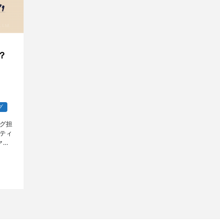
？
グ
グ担
ティ
ヤル
に