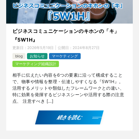
ビジネスコミュニケーションのキホンの「キ」
『5W1H』
更新日：
2026年5月19日
公開日：
2024年8月27日
blog
お知らせ
マーケティング
マーケティング組織設計
相手に伝えたい内容を6つの要素に沿って構成すること
で、物事や情報を整理・伝達しやすくなる『5W1H』。
活用するメリットや類似したフレームワークとの違い、
特に効果を発揮するビジネスシーンや活用する際の注意
点、 注意すべき […]
続きを読む