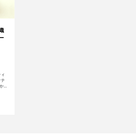
織
ー
ティ
ケテ
から
らな