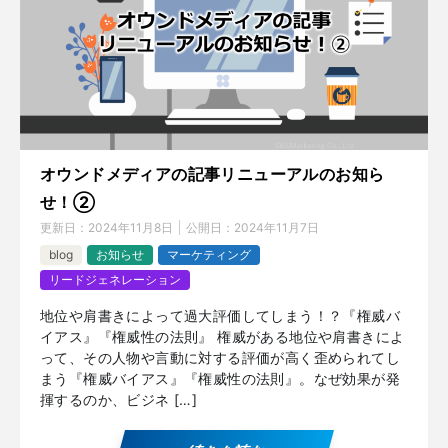
オウンドメディアの記事リニューアルのお知ら
せ！②
更新日：
2024年11月8日
公開日：
2024年11月7日
blog
お知らせ
マーケティング
リードジェネレーション
地位や肩書きによって過大評価してしまう！？『権威バ
イアス』『権威性の法則』 権威がある地位や肩書きによ
って、その人物や言動に対する評価が高く歪められてし
まう『権威バイアス』『権威性の法則』。なぜ効果が発
揮するのか、ビジネ […]