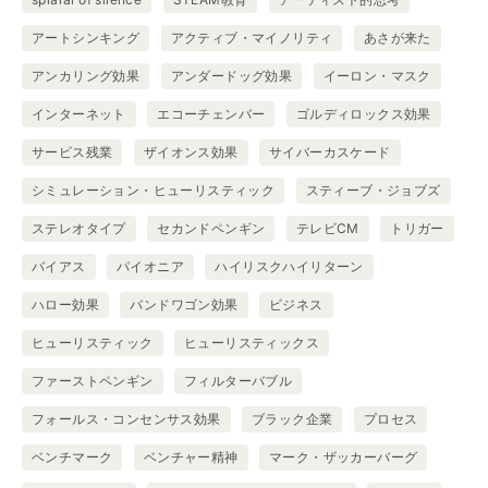
アートシンキング
アクティブ・マイノリティ
あさが来た
アンカリング効果
アンダードッグ効果
イーロン・マスク
インターネット
エコーチェンバー
ゴルディロックス効果
サービス残業
ザイオンス効果
サイバーカスケード
シミュレーション・ヒューリスティック
スティーブ・ジョブズ
ステレオタイプ
セカンドペンギン
テレビCM
トリガー
バイアス
パイオニア
ハイリスクハイリターン
ハロー効果
バンドワゴン効果
ビジネス
ヒューリスティック
ヒューリスティックス
ファーストペンギン
フィルターバブル
フォールス・コンセンサス効果
ブラック企業
プロセス
ベンチマーク
ベンチャー精神
マーク・ザッカーバーグ