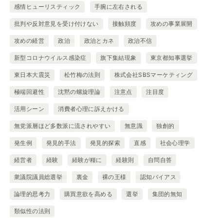
感情ヒューリスティック
手腕に左右される
批判や反対意見を受け付けない
接触頻度
攻めの事業展開
攻めの経営
政治
政治とカネ
政治不信
新型コロナウイルス感染症
旗下集結現象
東京都知事選挙
東日本大震災
松竹梅の法則
株式会社SBSマーケティング
極端回避性
沈黙の螺旋理論
注意点
注目度
活用シーン
消費者心理に訴えかける
無党派層ほど多数派に流されやすい
無意識
独創的
発生例
発見的手法
発見的探索
直感
社会心理学
経営者
経験
経験が糧に
経験則
自問自答
衆議院議員総選挙
裏金
裸の王様
認知バイアス
論理的思考力
購買意欲を高める
選挙
集団的無知
類似性の法則