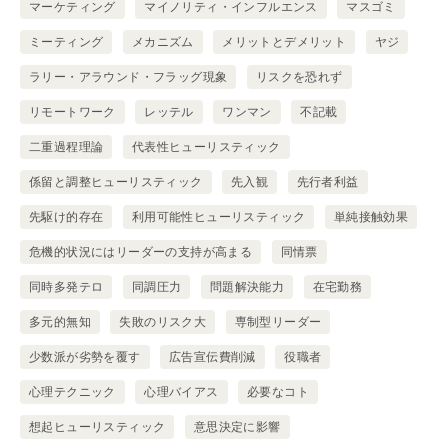
マーケティング
マイノリティ・インフルエンス
マスゴミ
ミーティング
メカニズム
メリットとデメリット
ヤジ
ラリー・アラウンド・フラッグ現象
リスクを恐れず
リモートワーク
レッテル
ワンマン
不記載
二重過程理論
代表性ヒューリスティック
係留と調整ヒューリスティック
先入観
先行者利益
先駆け的存在
利用可能性ヒューリスティック
単純接触効果
危機的状況にはリーダーの支持が高まる
同情票
同時多発テロ
同調圧力
問題解決能力
在宅勤務
多元的無知
失敗のリスク大
専制型リーダー
少数派が劣勢を覆す
広告宣伝費削減
役職者
心理テクニック
心理バイアス
必要なコト
想起ヒューリスティック
意思決定に影響