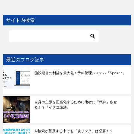
稿
ナ
サイト内検索
ビ
ゲ
ー
シ
ョ
最近のブログ記事
ン
施設運営の利益を最大化！予約管理システム『Spekan』
自身の主張を正当化するために他者に「代弁」させ
る！？『イタコ論法』
AI検索が普及する中でも「被リンク」は必要！？