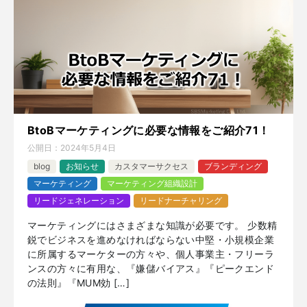
BtoBマーケティングに必要な情報をご紹介71！
公開日：
2024年5月4日
blog
お知らせ
カスタマーサクセス
ブランディング
マーケティング
マーケティング組織設計
リードジェネレーション
リードナーチャリング
マーケティングにはさまざまな知識が必要です。 少数精
鋭でビジネスを進めなければならない中堅・小規模企業
に所属するマーケターの方々や、個人事業主・フリーラ
ンスの方々に有用な、『嫌儲バイアス』『ピークエンド
の法則』『MUM効 […]