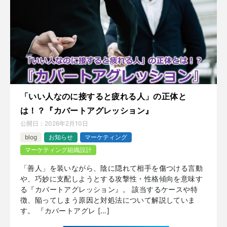
「いい人なのに接すると疲れる人」の正体と
は！？『カバートアグレッション』
公開日：
2026年2月10日
blog
お知らせ
マーケティング
マーケティング組織設計
「善人」を装いながら、陰に隠れて相手を傷つける言動
や、巧妙に支配しようとする攻撃性・性格傾向を意味す
る『カバートアグレッション』。 該当するケースや特
徴、陥ってしまう原因と対処法について解説していま
す。 『カバートアグレ […]