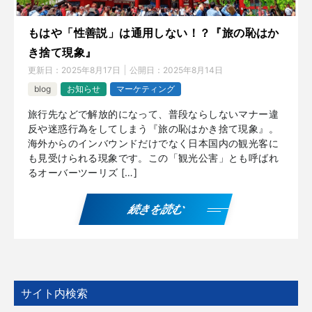
もはや「性善説」は通用しない！？『旅の恥はか
き捨て現象』
更新日：
2025年8月17日
公開日：
2025年8月14日
blog
お知らせ
マーケティング
旅行先などで解放的になって、普段ならしないマナー違
反や迷惑行為をしてしまう『旅の恥はかき捨て現象』。
海外からのインバウンドだけでなく日本国内の観光客に
も見受けられる現象です。この「観光公害」とも呼ばれ
るオーバーツーリズ […]
続きを読む
サイト内検索