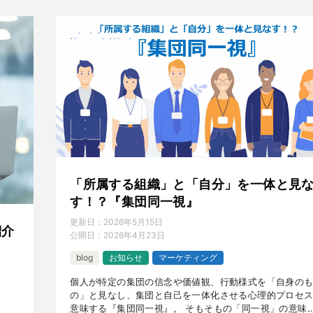
「所属する組織」と「自分」を一体と見
す！？『集団同一視』
更新日：
2026年5月15日
紹介
公開日：
2026年4月23日
blog
お知らせ
マーケティング
個人が特定の集団の信念や価値観、行動様式を「自身の
の」と見なし、集団と自己を一体化させる心理的プロセ
意味する『集団同一視』。 そもそもの「同一視」の意味