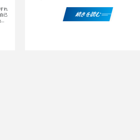
『集団同一視』の特徴と影響、典型例と発生する背景、
すれ
『バイラ […]
続きを読む
自己
動様
る心