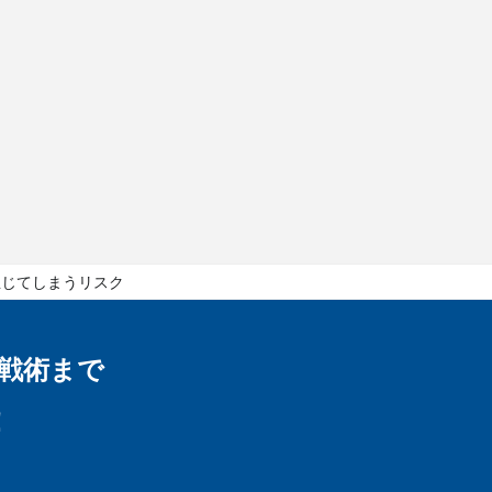
生じてしまうリスク
戦術まで
！