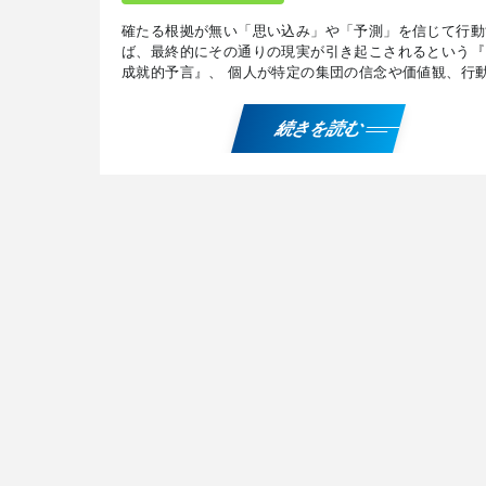
確たる根拠が無い「思い込み」や「予測」を信じて行動
ば、最終的にその通りの現実が引き起こされるという『
成就的予言』、 個人が特定の集団の信念や価値観、行
式を「自身のもの」と見なし、集団と自己を一体化させ
理的 […]
続きを読む