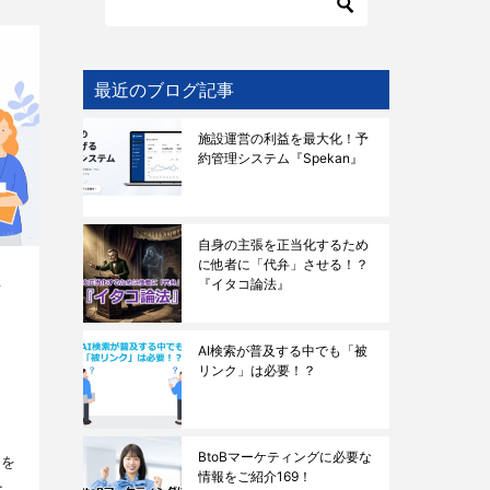
最近のブログ記事
施設運営の利益を最大化！予
約管理システム『Spekan』
自身の主張を正当化するため
に他者に「代弁」させる！？
『イタコ論法』
な
AI検索が普及する中でも「被
リンク」は必要！？
も
BtoBマーケティングに必要な
スを
情報をご紹介169！
と