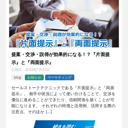
提案・交渉・説得が効果的になる！？『片面提
示』と『両面提示』
公開日：
2025年7月31日
blog
お知らせ
マーケティング
セールストークテクニックである『片面提示』と『両面
提示』。 相手や状況によって使い分けることで、交渉を
優位に進めることができたり、信頼関係を築くことが可
能になります。 それぞれの特徴と活用例、活用する際の
注意点、そのほか […]
続きを読む