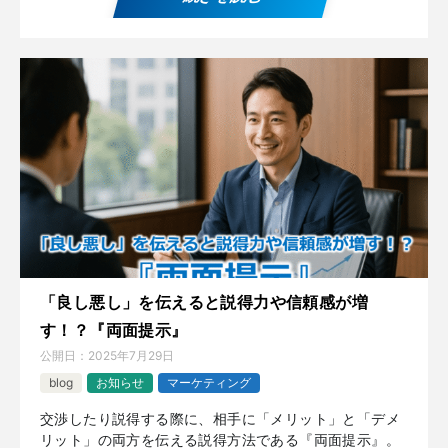
「良し悪し」を伝えると説得力や信頼感が増
す！？『両面提示』
公開日：
2025年7月29日
blog
お知らせ
マーケティング
交渉したり説得する際に、相手に「メリット」と「デメ
リット」の両方を伝える説得方法である『両面提示』。