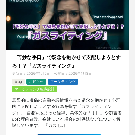
「巧妙な手口」で疑念を抱かせて支配しようとす
る！？『ガスライティング』
更新日：
2026年1月9日
公開日：
2026年1月8日
blog
お知らせ
マーケティング
マーケティング組織設計
意図的に虚偽の言動や誤情報を与え疑念を抱かせて心理
的に支配しようとする行為を指す『ガスライティン
グ』。 語源や広まった経緯、具体的な「手口」や加害者
の心理的背景、身近にいる場合の対処法などについて解
説しています。 『ガス […]