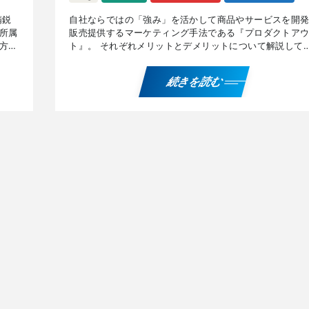
精鋭
自社ならではの「強み」を活かして商品やサービスを開
所属
販売提供するマーケティング手法である『プロダクトア
方々
ト』。 それぞれメリットとデメリットについて解説して
、そ
ます。 『プロダクトアウト』を解説したPDFデータを無
でプ […]
続きを読む