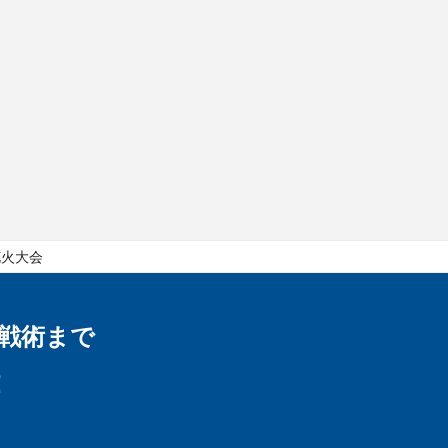
花火大会
戦術まで
！