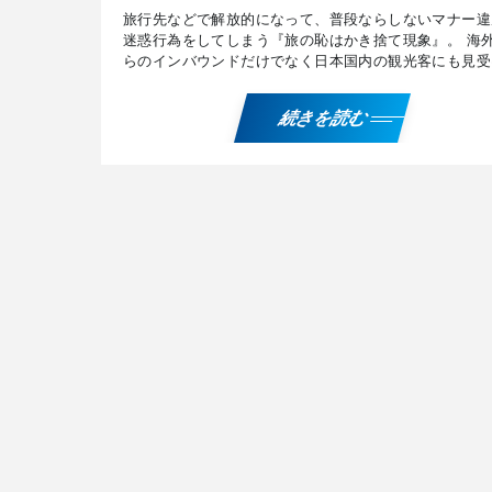
旅行先などで解放的になって、普段ならしないマナー違
迷惑行為をしてしまう『旅の恥はかき捨て現象』。 海
らのインバウンドだけでなく日本国内の観光客にも見受
れる現象です。この「観光公害」とも呼ばれるオーバー
リズ […]
続きを読む