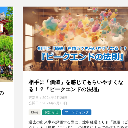
相手に「価値」を感じてもらいやすくな
る！？『ピークエンドの法則』
の
更新日：
2024年4月26日
公開日：
2024年2月13日
blog
お知らせ
マーケティング
過去の出来事を評価する際に、途中経過よりも「絶頂（
ク）」と「最後（エンド）」の印象によって全体を判断