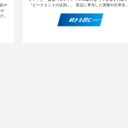
『ピークエンドの法則』。 実証に寄与した実験や日常生
反や
での発生シーン、ビジネスシーンへの活用例などについ
外か
説し […]
けら
続きを読む
ツー