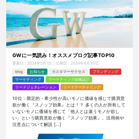
GWに一気読み！オススメブログ記事TOP10
更新日：
2024年5月1日
公開日：
2024年4月30日
blog
お知らせ
カスタマーサクセス
ブランディング
マーケティング
マーケティング組織設計
リードジェネレーション
リードナーチャリング
10位：限定的・希少性が高いモノに価値を感じて購買意
欲が働く『スノッブ効果』とは！？ 多くの人が所有して
いないモノに価値を感じて「他人とは違うモノが欲し
い」という購買意欲が働く『スノッブ効果』。活用例や
注意点について解説 […]