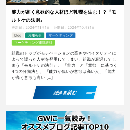
能力が高く意欲的な人材ほど軋轢を生む！？『モ
ルトケの法則』
更新日：
2024年11月1日
公開日：
2024年10月31日
blog
お知らせ
マーケティング
マーケティング組織設計
組織のトップがモチベーションの高さやバイタリティに
よって誤った人材を登用してしまい、組織が衰退してし
まう『モルトケの法則』。 「能力」と「意欲」に基づく
4つの分類法と、 「能力が低いが意欲は高い人」「能力
が高く意欲も高い […]
続きを読む