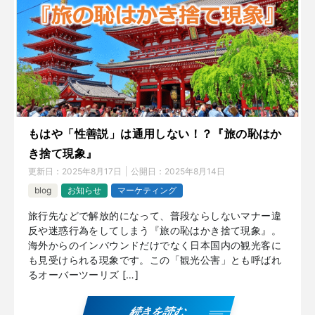
もはや「性善説」は通用しない！？『旅の恥はか
き捨て現象』
更新日：
2025年8月17日
公開日：
2025年8月14日
blog
お知らせ
マーケティング
旅行先などで解放的になって、普段ならしないマナー違
反や迷惑行為をしてしまう『旅の恥はかき捨て現象』。
海外からのインバウンドだけでなく日本国内の観光客に
も見受けられる現象です。この「観光公害」とも呼ばれ
るオーバーツーリズ […]
続きを読む