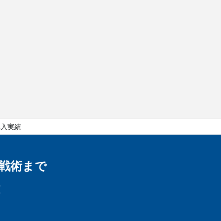
購入実績
戦術まで
！