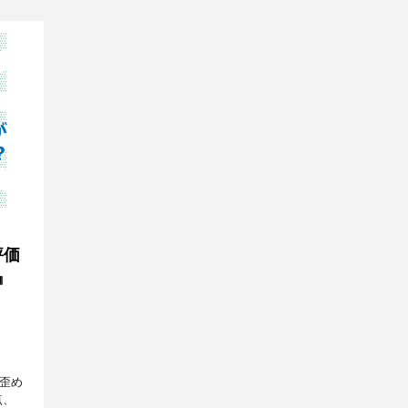
評価
』
歪め
点、