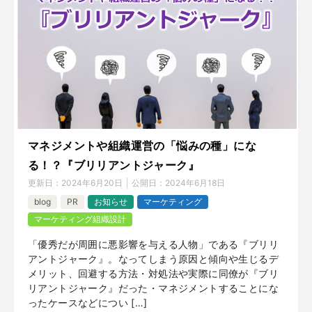
マネジメントや組織運営の「悩みの種」にな
る！？『ブリリアントジャーク』
更新日：
2024年6月20日
公開日：
2024年6月18日
blog
PR
お知らせ
マーケティング
マーケティング組織設計
「優秀だが周囲に悪影響を与える人物」である『ブリリ
アントジャーク』。なってしまう原因と傾向や生じるデ
メリット、回避する方法・対処法や実際に同僚が『ブリ
リアントジャーク』だった・マネジメントすることにな
ったケースなどについ […]