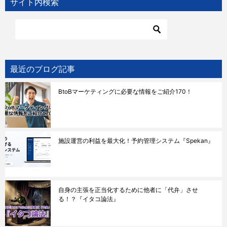
サイト内検索
ビ
ゲ
ー
シ
ョ
最近のブログ記事
ン
BtoBマーケティングに必要な情報をご紹介170！
施設運営の利益を最大化！予約管理システム『Spekan』
自身の主張を正当化するために他者に「代弁」させ
る！？『イタコ論法』