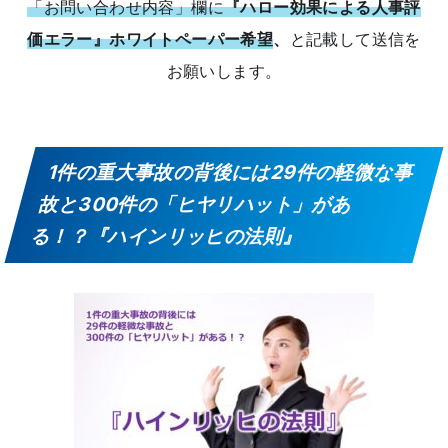
「お問い合わせ内容」欄に
『ハロー効果による人事評
価エラー』ホワイトペーパー希望
、
と記載して送信を
お願いします。
1件の重大事故の背後には29件の軽微な事
故と300件の「ヒヤリハット」があ
る！？『ハインリッヒの法則』