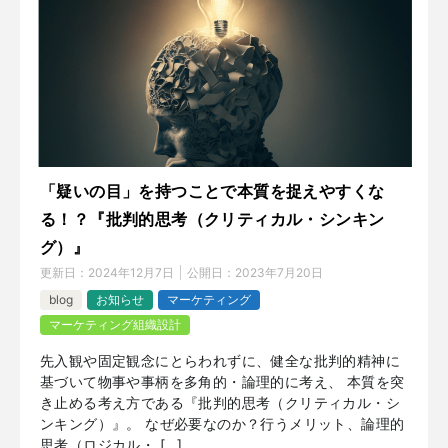
「疑いの目」を持つことで本質を捉えやすくな
る！？『批判的思考（クリティカル・シンキン
グ）』
更新日：
2024年12月7日
公開日：
2023年7月20日
blog
お知らせ
マーケティング
マーケティング組織設計
先入観や固定観念にとらわれずに、健全な批判的精神に
基づいて物事や事柄を多角的・論理的に考え、 本質を突
き止める考え方である『批判的思考（クリティカル・シ
ンキング）』。 なぜ必要なのか？行うメリット、論理的
思考（ロジカル・ […]