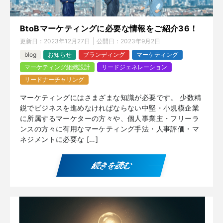
BtoBマーケティングに必要な情報をご紹介36！
更新日：
2023年12月27日
公開日：
2023年9月2日
blog
お知らせ
ブランディング
マーケティング
マーケティング組織設計
リードジェネレーション
リードナーチャリング
マーケティングにはさまざまな知識が必要です。 少数精
鋭でビジネスを進めなければならない中堅・小規模企業
に所属するマーケターの方々や、個人事業主・フリーラ
ンスの方々に有用なマーケティング手法・人事評価・マ
ネジメントに必要な […]
続きを読む