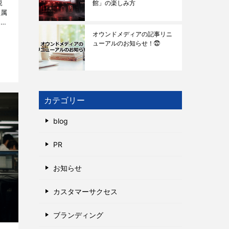
鋭
館」の楽しみ方
所属
方々
や
オウンドメディアの記事リニ
ューアルのお知らせ！㉒
カテゴリー
blog
PR
お知らせ
カスタマーサクセス
ブランディング