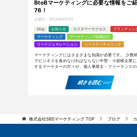
BtoBマーケティングに必要な情報をご
76！
公開日：
2024年6月9日
blog
お知らせ
カスタマーサクセス
ブランディン
マーケティング
マーケティング組織設計
リードジェネレーション
リードナーチャリング
マーケティングにはさまざまな知識が必要です。 少数
でビジネスを進めなければならない中堅・小規模企業に
するマーケターの方々や、個人事業主・フリーランスの
に有用な、『カスタマーエクスペリエンス』と、『天井
果』や […]
続きを読む
株式会社SBSマーケティング
TOP
ブログ