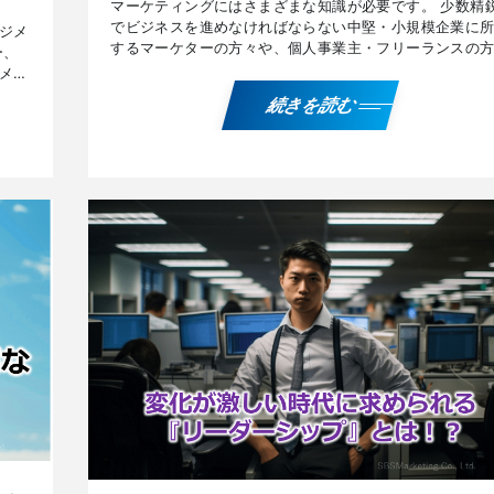
マーケティングにはさまざまな知識が必要です。 少数精
でビジネスを進めなければならない中堅・小規模企業に
ジメ
するマーケターの方々や、個人事業主・フリーランスの
ー、
に有用な、『リーダーシップを高めるための6つの武器』
メン
『変 […]
ケテ
続きを読む