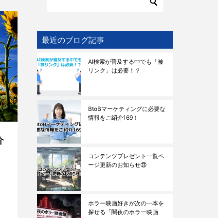
最近のブログ記事
AI検索が普及する中でも「被
リンク」は必要！？
BtoBマーケティングに必要な
情報をご紹介169！
介
コンテンツプレゼント一覧ペ
ージ更新のお知らせ㉓
ホラー映画好きが次の一本を
探せる「闇夜のホラー映画