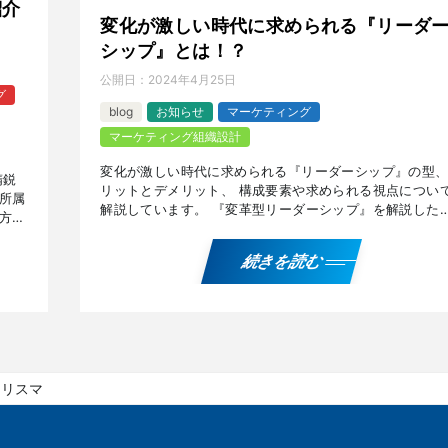
紹介
変化が激しい時代に求められる『リーダ
シップ』とは！？ ️
公開日：
2024年4月25日
グ
blog
お知らせ
マーケティング
マーケティング組織設計
変化が激しい時代に求められる『リーダーシップ』の型
精鋭
リットとデメリット、 構成要素や求められる視点につい
所属
解説しています。 『変革型リーダーシップ』を解説した
方々
全版のPDFデータを無料でプレゼント！ ご希望の方は、
効
記 […]
続きを読む
カリスマ