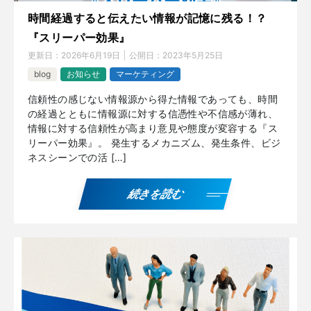
時間経過すると伝えたい情報が記憶に残る！？
『スリーパー効果』
更新日：
2026年6月19日
公開日：
2023年5月25日
blog
お知らせ
マーケティング
信頼性の感じない情報源から得た情報であっても、時間
の経過とともに情報源に対する信憑性や不信感が薄れ、
情報に対する信頼性が高まり意見や態度が変容する『ス
リーパー効果』。 発生するメカニズム、発生条件、ビジ
ネスシーンでの活 […]
続きを読む