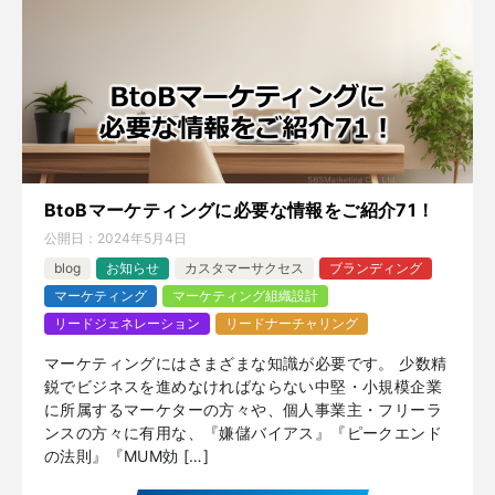
BtoBマーケティングに必要な情報をご紹介71！
公開日：
2024年5月4日
blog
お知らせ
カスタマーサクセス
ブランディング
マーケティング
マーケティング組織設計
リードジェネレーション
リードナーチャリング
マーケティングにはさまざまな知識が必要です。 少数精
鋭でビジネスを進めなければならない中堅・小規模企業
に所属するマーケターの方々や、個人事業主・フリーラ
ンスの方々に有用な、『嫌儲バイアス』『ピークエンド
の法則』『MUM効 […]