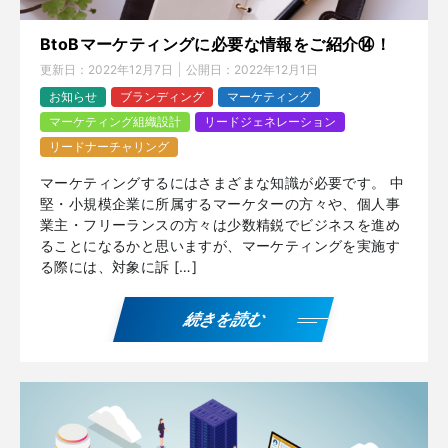
BtoBマーケティングに必要な情報をご紹介⑭！
更新日：
2022年12月7日
公開日：
2022年12月1日
お知らせ
ブランディング
マーケティング
マーケティング組織設計
リードジェネレーション
リードナーチャリング
マーケティングするにはさまざまな知識が必要です。 中
堅・小規模企業に所属するマーケターの方々や、個人事
業主・フリーランスの方々は少数精鋭でビジネスを進め
ることになるかと思いますが、マーケティングを実施す
る際には、対象に訴 […]
続きを読む