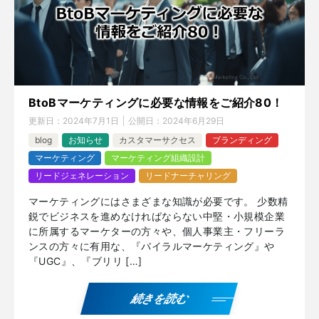
BtoBマーケティングに必要な情報をご紹介80！
更新日：
2024年7月1日
公開日：
2024年6月29日
blog
お知らせ
カスタマーサクセス
ブランディング
マーケティング
マーケティング組織設計
リードジェネレーション
リードナーチャリング
マーケティングにはさまざまな知識が必要です。 少数精
鋭でビジネスを進めなければならない中堅・小規模企業
に所属するマーケターの方々や、個人事業主・フリーラ
ンスの方々に有用な、『バイラルマーケティング』や
『UGC』、『ブリリ […]
続きを読む