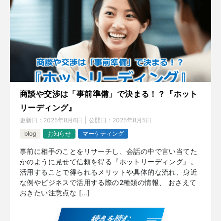
商談や交渉は「事前準備」で決まる！？『ホット
リーディング』
更新日：
2025年8月6日
公開日：
2025年8月5日
blog
お知らせ
マーケティング
事前に相手のことをリサーチし、会話の中で言い当てた
かのように見せて信頼を得る『ホットリーディング』。
活用することで得られるメリットや具体的な流れ、身近
な例やビジネスで活用する際の2種類の情報、 おさえて
おきたい注意点な […]
続きを読む