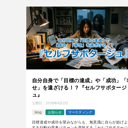
自分自身で「目標の達成」や「成功」「
せ」を遠ざける！？『セルフサボタージ
ュ』
公開日：
2026年6月2日
blog
お知らせ
マーケティング
目標達成や成功を望みながらも、無意識に自らが妨げよ
する行動や思考パターンを意味する『セルフサボタージ