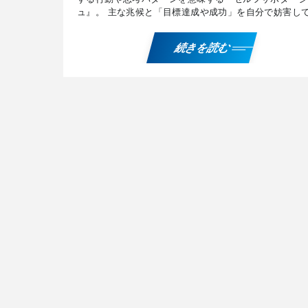
ュ』。 主な兆候と「目標達成や成功」を自分で妨害し
まう要因、『セルフサボタージュ』という「悪循環」を
切るため […]
続きを読む