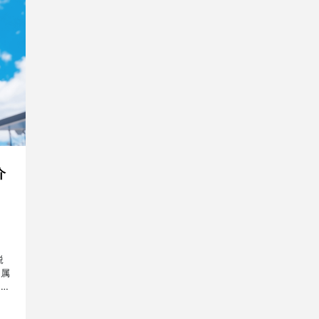
介
鋭
所属
方々
、