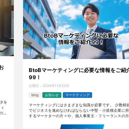
お
BtoBマーケティングに必要な情報をご紹
99！
公開日：
2024年11月23日
blog
お知らせ
マーケティング
タを
マーケティングにはさまざまな知識が必要です。 少数精
ティ
でビジネスを進めなければならない中堅・小規模企業に
の
するマーケターの方々や、個人事業主・フリーランスの
タを
に有用な、『ロールモデル効果』や『モルトケの法則』
『シグ […]