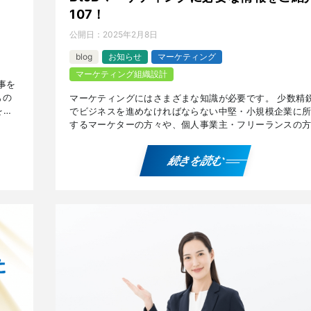
107！
公開日：
2025年2月8日
blog
お知らせ
マーケティング
マーケティング組織設計
事を
もの
マーケティングにはさまざまな知識が必要です。 少数精
を感
でビジネスを進めなければならない中堅・小規模企業に
するマーケターの方々や、個人事業主・フリーランスの
に有用な、『ロールモデル効果』や『モルトケの法則』
『エン […]
続きを読む