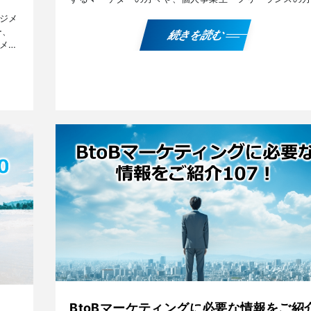
に有用な、『MVV』と『ハーディング効果』、1月～3月
ジメ
記 […]
ー、
続きを読む
メン
ケテ
BtoBマーケティングに必要な情報をご紹