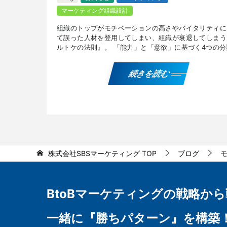
マーケティング組織設計
組織のトップがモチベーションの高さやバイタリティに
て誤った人材を登用してしまい、組織が衰退してしまう
ルトケの法則』。 「能力」と「意欲」に基づく4つの分
と、 「能力が低いが意欲は高い人」「能力が高く意欲
い […]
続きを読む
株式会社SBSマーケティング
TOP
ブログ
BtoBマーケティングの
戦略から
一緒に『勝ちパターン』を構築