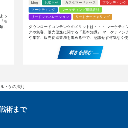
blog
お知らせ
カスタマーサクセス
ブランディング
マーケティング
マーケティング組織設計
よっ
リードジェネレーション
リードナーチャリング
『モ
類法
ダウンロードコンテンツのメリットは・・・ マーケティ
も高
グや集客、販売促進に関する『基本知識』 マーケティン
や集客、販売促進業務を進める中で、意識せず何気なく
ことの多い用語や、知っておきたい基本知識に関するブ
記事 […]
続きを読む
モルトケの法則
戦術まで
！