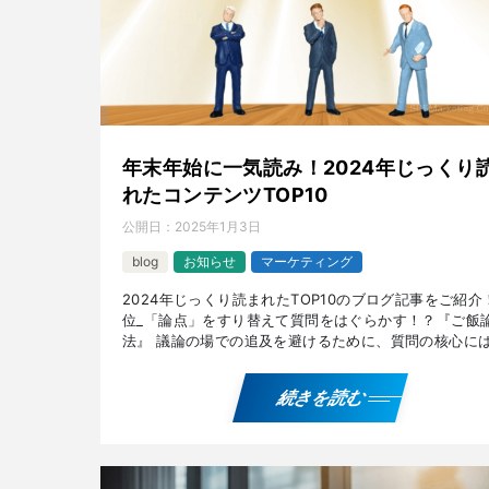
年末年始に一気読み！2024年じっくり
れたコンテンツTOP10
公開日：
2025年1月3日
blog
お知らせ
マーケティング
2024年じっくり読まれたTOP10のブログ記事をご紹介！
位_「論点」をすり替えて質問をはぐらかす！？『ご飯
法』 議論の場での追及を避けるために、質問の核心に
れずに「論点のすり替え」をわざと行い回答する『ご飯 
続きを読む