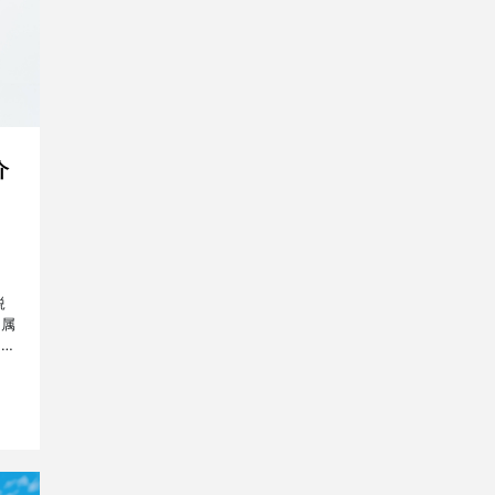
介
鋭
所属
方々
して