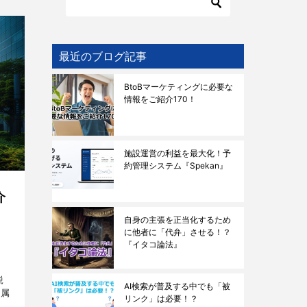
最近のブログ記事
BtoBマーケティングに必要な
情報をご紹介170！
施設運営の利益を最大化！予
約管理システム『Spekan』
介
自身の主張を正当化するため
に他者に「代弁」させる！？
『イタコ論法』
鋭
AI検索が普及する中でも「被
所属
リンク」は必要！？
方々