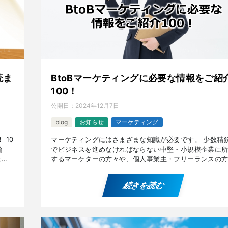
読ま
BtoBマーケティングに必要な情報をご紹
100！
公開日：
2024年12月7日
blog
お知らせ
マーケティング
 10
マーケティングにはさまざまな知識が必要です。 少数精
論
でビジネスを進めなければならない中堅・小規模企業に
は触
するマーケターの方々や、個人事業主・フリーランスの
[…]
に有用な『リフレイン効果』やオウンドメディアで公開
いる […]
続きを読む