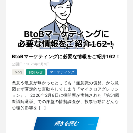
BtoBマーケティングに必要な情報をご紹介162！
公開日：
2026年5月9日
blog
お知らせ
マーケティング
悪意や敵意が無かったとしても「無意識の偏見」から意
図せず否定的な言動をしてしまう『マイクロアグレッシ
ョン』、 2026年2月8日に投開票が実施された「第51回
衆議院選挙」での序盤の情勢調査が、投票行動にどんな
心理的影響を […]
続きを読む