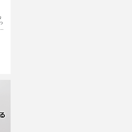
会
つ
こ