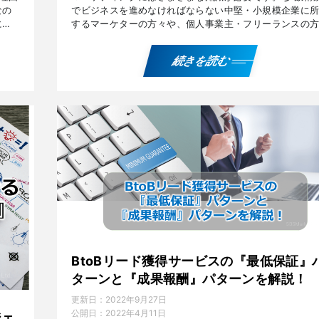
なの
でビジネスを進めなければならない中堅・小規模企業に
によ
するマーケターの方々や、個人事業主・フリーランスの
に有用なマーケティング界隈の知識情報を紹介します。 
業ビ […]
続きを読む
BtoBリード獲得サービスの『最低保証』
ターンと『成果報酬』パターンを解説！
更新日：
2022年9月27日
公開日：
2022年4月11日
ジェ