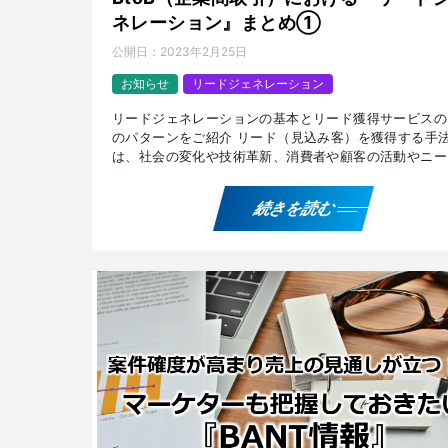
ネレーション』まとめ①
公開日：
2023年2月25日
お知らせ
リードジェネレーション
リードジェネレーションの基本とリード獲得サービスの
のパターンをご紹介 リード（見込み客）を獲得する手
は、社会の変化や技術革新、消費者や顧客の活動やニー
よって変わります。 リードジェネレーションの基本か
オンラ […]
続きを読む