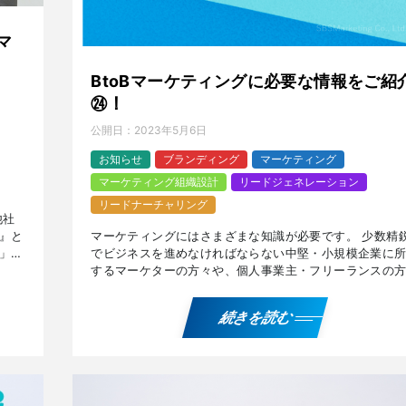
マ
BtoBマーケティングに必要な情報をご紹
㉔！
公開日：
2023年5月6日
お知らせ
ブランディング
マーケティング
マーケティング組織設計
リードジェネレーション
リードナーチャリング
他社
』と
マーケティングにはさまざまな知識が必要です。 少数精
」を
でビジネスを進めなければならない中堅・小規模企業に
するマーケターの方々や、個人事業主・フリーランスの
に有用なマーケティング界隈のナレッジをご紹介します
副業 […]
続きを読む