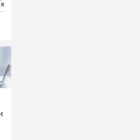
所属
方々
副
パ