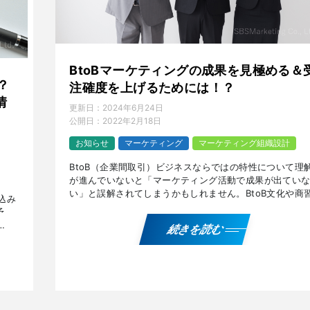
BtoBマーケティングの成果を見極める＆
？
注確度を上げるためには！？
情
更新日：
2024年6月24日
公開日：
2022年2月18日
お知らせ
マーケティング
マーケティング組織設計
BtoB（企業間取引）ビジネスならではの特性について理
が進んでいないと「マーケティング活動で成果が出てい
い」と誤解されてしまうかもしれません。BtoB文化や商
込み
慣などおさえておくべきポイントを解説します。 『BtoB
予
[…]
続きを読む