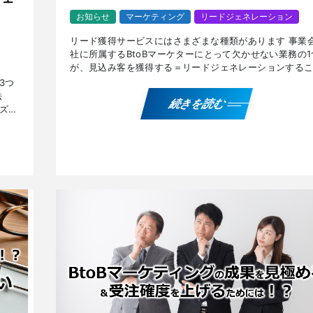
お知らせ
マーケティング
リードジェネレーション
リード獲得サービスにはさまざまな種類があります 事業
社に所属するBtoBマーケターにとって欠かせない業務の1
が、見込み客を獲得する＝リードジェネレーションする
と。 BtoBでは一定金額以上の商品やサービスを購入・導
3つ
[…]
法
続きを読む
ズに
ら、