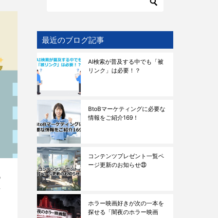
最近のブログ記事
AI検索が普及する中でも「被
リンク」は必要！？
BtoBマーケティングに必要な
情報をご紹介169！
コンテンツプレゼント一覧ペ
ージ更新のお知らせ㉓
め
ジ
ホラー映画好きが次の一本を
探せる「闇夜のホラー映画