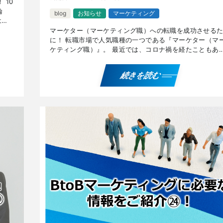
 10
論
blog
お知らせ
マーケティング
は触
[…]
マーケター（マーケティング職）への転職を成功させる
に！ 転職市場で人気職種の一つである『マーケター（マ
ケティング職）』。 最近では、コロナ禍を経たこともあ
り、オンライン主体の「デジタルマーケティング」など
注目が […]
続きを読む