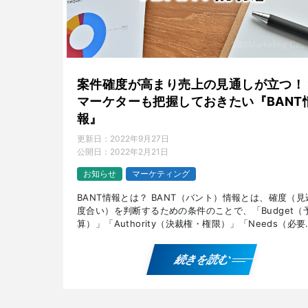
案件確度が高まり売上の見通しが立つ！
マーケターも把握しておきたい『BANT
報』
更新日：
2022年9月27日
公開日：
2022年2月21日
お知らせ
マーケティング
BANT情報とは？ BANT（バント）情報とは、確度（見
度合い）を判断するための条件のことで、「Budget（
算）」「Authority（決裁権・権限）」「Needs（必要
性）」「Timeframe（導入時期）」の […]
続きを読む