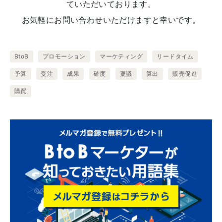
ていただいております。
お気軽にお問い合わせいただけますと幸いです。
BtoB
プロモーション
マーケティング
リードタイム
予算
受注
成果
確度
稟議
算出
販売促進
購買