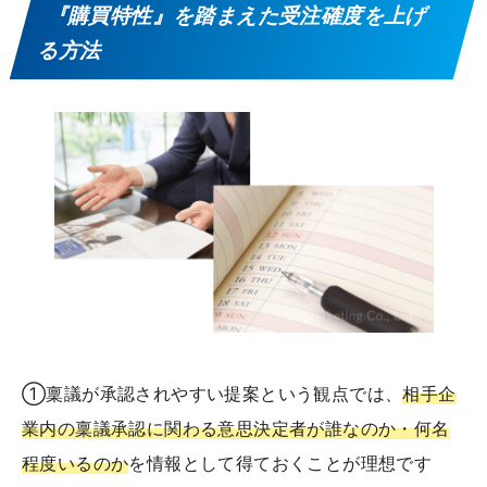
『購買特性』を踏まえた受注確度を上げ
る方法
①稟議が承認されやすい提案という観点では、
相手企
業内の稟議承認に関わる意思決定者が誰なのか・何名
程度いるのか
を情報として得ておくことが理想です