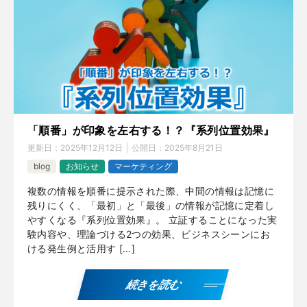
「順番」が印象を左右する！？『系列位置効果』
更新日：
2025年12月12日
公開日：
2025年8月21日
blog
お知らせ
マーケティング
複数の情報を順番に提示された際、中間の情報は記憶に
残りにくく、「最初」と「最後」の情報が記憶に定着し
やすくなる『系列位置効果』。 立証することになった実
験内容や、理論づける2つの効果、ビジネスシーンにお
ける発生例と活用す […]
続きを読む