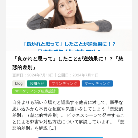
「良かれと思って」したことが逆効果に！？『慈
悲的差別』
更新日：
2024年7月16日
公開日：
2024年7月11日
blog
お知らせ
ブランディング
マーケティング
マーケティング組織設計
自分よりも弱い立場だと認識する他者に対して、勝手な
思い込みから不要な配慮や気遣いをしてしまう『慈悲的
差別』（慈悲的性差別）。 ビジネスシーンで発生するこ
とによる弊害や対処方法について解説しています。 『慈
悲的差別』を解説 […]